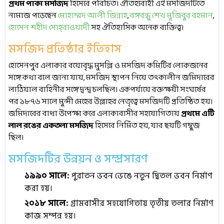
প্রথম পাকা মসজিদ
হিসেবে পরিচিত। ঐতিহ্যবাহী এই মসজিদটিতে
নামাজ পড়েছেন
মোহাম্মদ আলী জিন্নাহ
,
বঙ্গবন্ধু শেখ মুজিবুর রহমান
,
হোসেন শহীদ সোহ্‌রাওয়ার্দী
সহ ঐতিহাসিক অনেক ব্যক্তিত্ব।
মসজিদ প্রতিষ্ঠার ইতিহাস
হোসেনপুর এলাকার বয়োবৃদ্ধ মুসল্লি ও মসজিদ কমিটির লোকজনের
সঙ্গে কথা বলে জানা যায়, মসজিদ স্থাপন নিয়ে তৎকালীন জমিদারের
লাঠিয়াল বাহিনীর সঙ্গে দ্বন্দ্ব চলছিল। একপর্যায়ে রক্তক্ষয়ী সংঘর্ষের
পর ১৮৭৬ সালে মুন্সী মেহের উল্লাহর নেতৃত্বে মসজিদটি প্রতিষ্ঠিত হয়।
জমিদারের বাধা উপেক্ষা করে এলাকাবাসীর সহযোগিতায়
প্রথমে এটি
লাল রঙের একতলা মসজিদ
হিসেবে নির্মিত হয়, যার ছয়টি গম্বুজ
ছিল।
মসজিদটির উন্নয়ন ও সম্প্রসারণ
১৯৯০ সালে:
পুরাতন ভবন ভেঙে নতুন দ্বিতল ভবন নির্মাণ
করা হয়।
২০১৮ সালে:
গ্রামবাসীর সহযোগিতায় তৃতীয় তলার নির্মাণ
কাজ সম্পন্ন হয়।