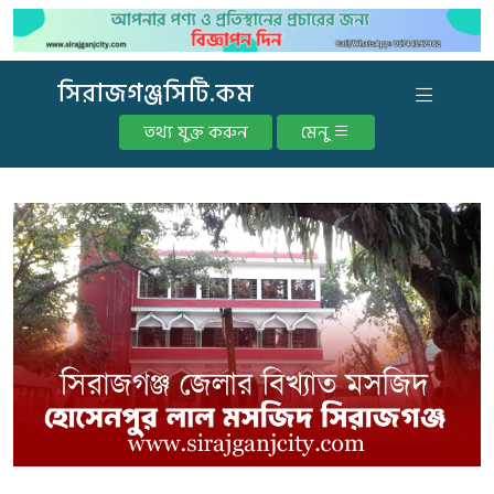
সিরাজগঞ্জসিটি.কম
তথ্য যুক্ত করুন
মেনু