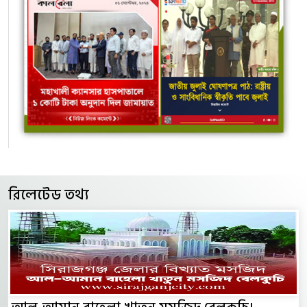
রিলেটেড তথ্য