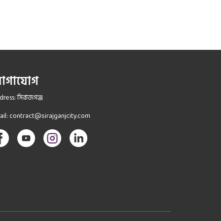
োগাযোগ
ress: সিরাজগঞ্জ
ail:
contract@sirajganjcity.com