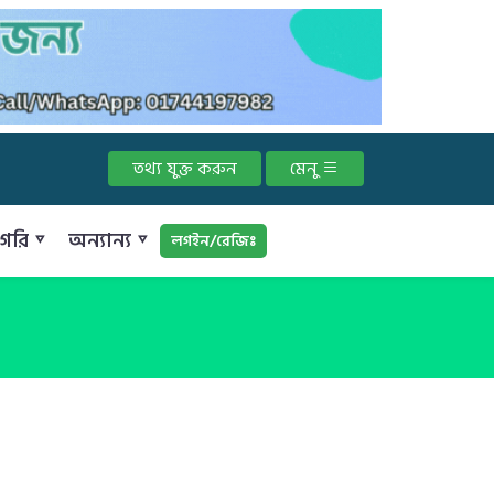
তথ্য যুক্ত করুন
মেনু
গরি ▿
অন্যান্য ▿
লগইন/রেজিঃ