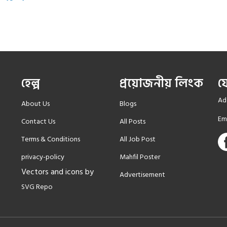
হেল্প
প্রয়োজনীয় লিংক
য
Add
About Us
Blogs
Em
Contact Us
All Posts
Terms & Conditions
All Job Post
privacy-policy
Mahfil Poster
Vectors and icons by
Advertisement
SVG Repo