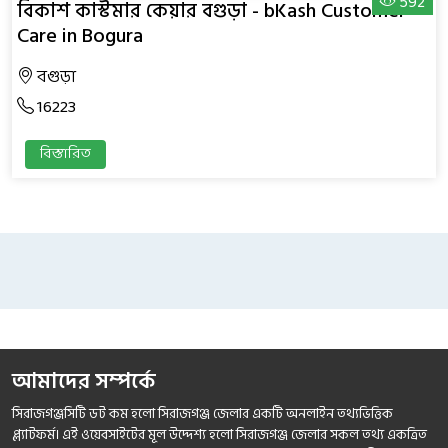
592
বিকাশ কাস্টমার কেয়ার বগুড়া - bKash Customer
Care in Bogura
বগুড়া
16223
বিস্তারিত
আমাদের সম্পর্কে
সিরাজগঞ্জসিটি ডট কম হলো সিরাজগঞ্জ জেলার একটি অনলাইন তথ্যভিত্তিক
প্ল্যাটফর্ম। এই ওয়েবসাইটের মূল উদ্দেশ্য হলো সিরাজগঞ্জ জেলার সকল তথ্য একত্রিত