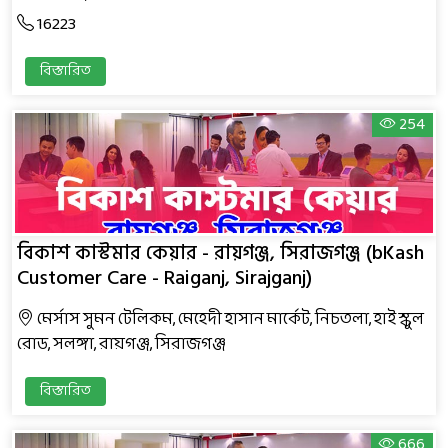
16223
বিস্তারিত
254
বিকাশ কাস্টমার কেয়ার - রায়গঞ্জ, সিরাজগঞ্জ (bKash
Customer Care - Raiganj, Sirajganj)
মের্সাস সুমন টেলিকম, মেহেদী হাসান মার্কেট, নিচতলা, হাই স্কুল
রোড, সলঙ্গা, রায়গঞ্জ, সিরাজগঞ্জ
বিস্তারিত
666