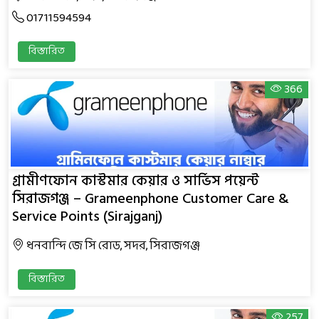
01711594594
বিস্তারিত
366
গ্রামীণফোন কাস্টমার কেয়ার ও সার্ভিস পয়েন্ট
সিরাজগঞ্জ – Grameenphone Customer Care &
Service Points (Sirajganj)
ধনবান্দি জে সি রোড, সদর, সিরাজগঞ্জ
বিস্তারিত
257