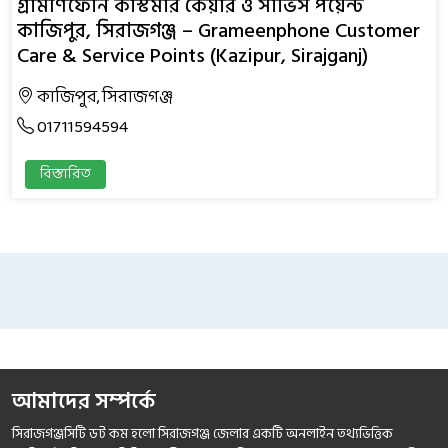
গ্রামীণফোন কাস্টমার কেয়ার ও সার্ভিস পয়েন্ট
কাজিপুর, সিরাজগঞ্জ – Grameenphone Customer
Care & Service Points (Kazipur, Sirajganj)
কাজিপুর, সিরাজগঞ্জ
01711594594
বিস্তারিত
আমাদের সম্পর্কে
সিরাজগঞ্জসিটি ডট কম হলো সিরাজগঞ্জ জেলার একটি অনলাইন তথ্যভিত্তিক