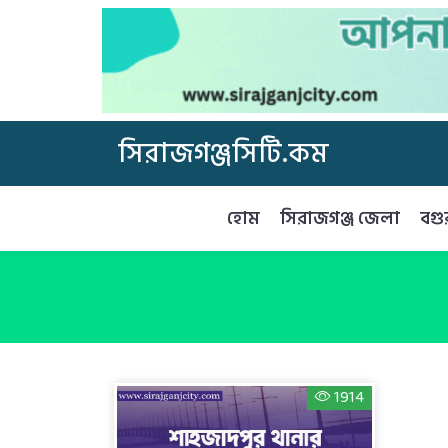
সিরাজগঞ্জসিটি.কম
হোম
সিরাজগঞ্জ জেলা
বগু
1914