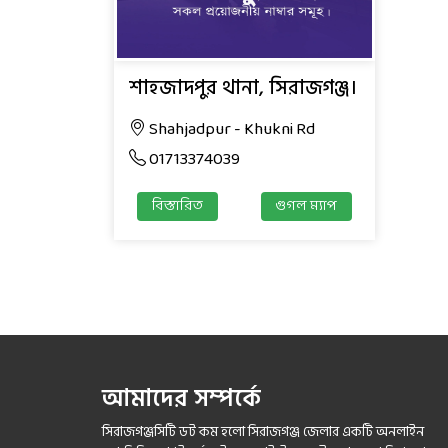
শাহজাদপুর থানা, সিরাজগঞ্জ।
Shahjadpur - Khukni Rd
01713374039
বিস্তারিত
গুগল ম্যাপ
আমাদের সম্পর্কে
সিরাজগঞ্জসিটি ডট কম হলো সিরাজগঞ্জ জেলার একটি অনলাইন