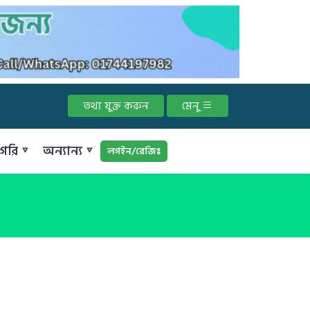
তথ্য যুক্ত করুন
মেনু
গরি ▿
অন্যান্য ▿
লগইন/রেজিঃ