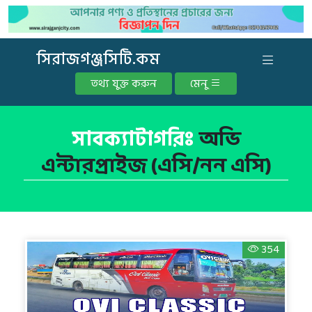
সিরাজগঞ্জসিটি.কম
তথ্য যুক্ত করুন
মেনু
সাবক্যাটাগরিঃ
অভি
এন্টারপ্রাইজ (এসি/নন এসি)
354