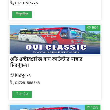
01711-515776
বিস্তারিত
904
ওভি এন্টারপ্রাইজ বাস কাউন্টার নাম্বার
মিরপুর-২।
মিরপুর-২
01728-588543
বিস্তারিত
1273