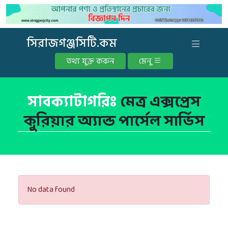
সিরাজগঞ্জসিটি.কম
তথ্য যুক্ত করুন
মেনু
সাবক্যাটাগরিঃ
মেত্র এক্সপ্রেস
কুরিয়ার অ্যান্ড পার্সেল সার্ভিস
No data found