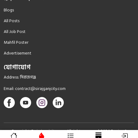
Blogs
All Posts
All Job Post
Mahfil Poster
Advertisement
যোগাযোগ
Address: সিরাজগঞ্জ
Email:
contract@sirajganjcity.com
Copyright © sirajganjcity.com All rights reserved. 2024
Design &
SoftNestBd