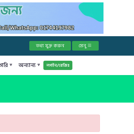
তথ্য যুক্ত করুন
মেনু
গরি ▿
অন্যান্য ▿
লগইন/রেজিঃ