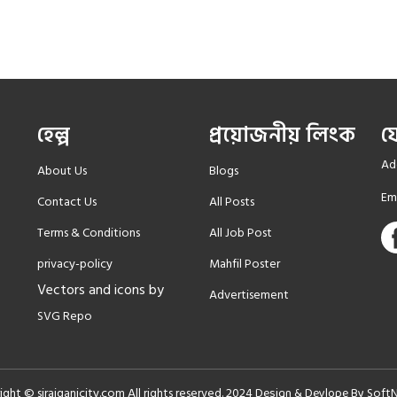
হেল্প
প্রয়োজনীয় লিংক
য
Add
About Us
Blogs
Em
Contact Us
All Posts
Terms & Conditions
All Job Post
privacy-policy
Mahfil Poster
Vectors and icons by
Advertisement
SVG Repo
ght © sirajganjcity.com All rights reserved. 2024
Soft
Design & Devlope By