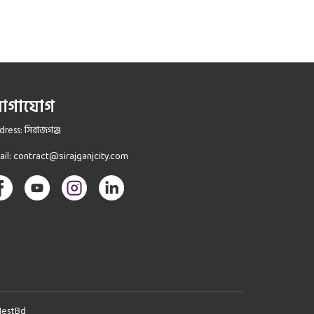
োগাযোগ
ress: সিরাজগঞ্জ
ail:
contract@sirajganjcity.com
NestBd