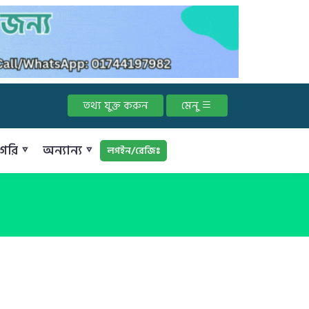
তথ্য যুক্ত করুন
মেনু
গরি ▿
অন্যান্য ▿
লগইন/রেজিঃ