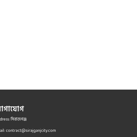
োগাযোগ
ress: সিরাজগঞ্জ
ail:
contract@sirajganjcity.com