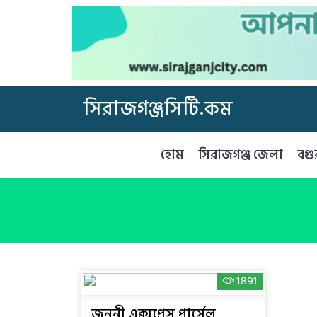
সিরাজগঞ্জসিটি.কম
হোম
সিরাজগঞ্জ জেলা
বগু
1891
জননী এক্সপ্রেস পার্সেল