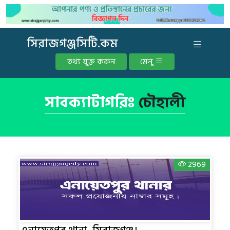
সিরাজগঞ্জসিটি.কম
তথ্য যুক্ত করুন
মেনু
সাবক্যাটাগরিঃ
চৌহালী
2969