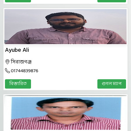
Ayube Ali
সিরাজগঞ্জ
01744839876
বিস্তারিত
গুগল ম্যাপ