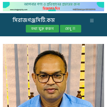
সিরাজগঞ্জসিটি.কম
তথ্য যুক্ত করুন
মেনু