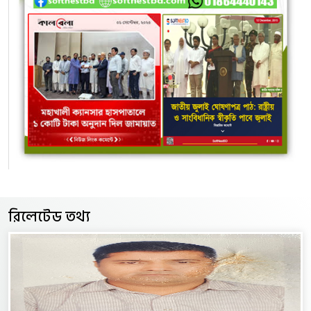
রিলেটেড তথ্য