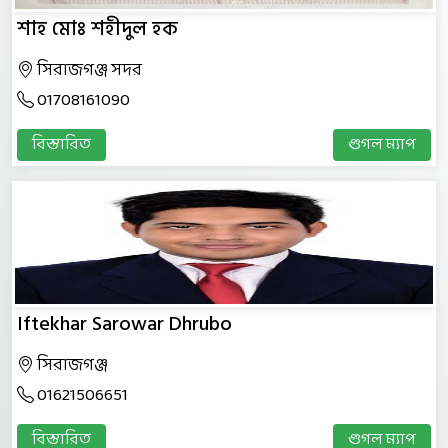
শাহ মোঃ শহীদুল হক
সিরাজগঞ্জ সদর
01708161090
বিস্তারিত
গুগল ম্যাপ
Iftekhar Sarowar Dhrubo
সিরাজগঞ্জ
01621506651
বিস্তারিত
গুগল ম্যাপ