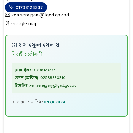
01708123237
xen.serajganj@lged.gov.bd
Google map
মোঃ সাইফুল ইসলাম
নির্বাহী প্রকৌশলী
মোবাইলঃ
01708123237
ফোন (অফিস):
02588830310
ইমেইল:
xen.serajganj@lged.gov.bd
যোগদানের তারিখ :
09 মে 2024