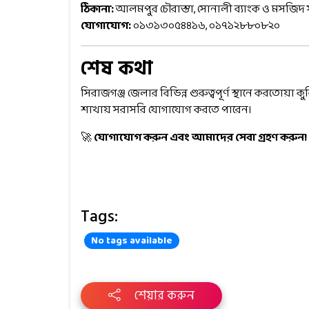
ঠিকানা:
আলমপুর চৌরাস্তা, সোনালী ব্যাংক ও মসজিদ স
যোগাযোগ:
০১৩১৩০৫৪৪১৬, ০১৭১২৮৮০৮২০
শেষ কথা
সিরাজগঞ্জ জেলার বিভিন্ন গুরুত্বপূর্ণ স্থানে করত
শাখায় সরাসরি যোগাযোগ করতে পারেন।
🚀
যোগাযোগ করুন এবং আমাদের সেবা গ্রহণ করুন!
Tags:
No tags available
শেয়ার করুন