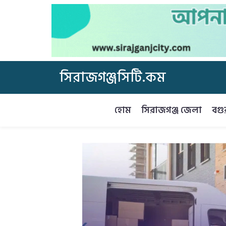
সিরাজগঞ্জসিটি.কম
হোম
সিরাজগঞ্জ জেলা
বগু