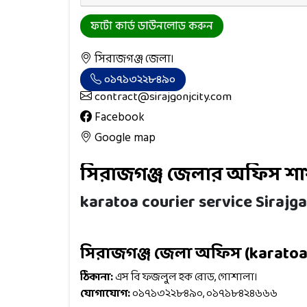
ফটো কার্ড ডাউনলোড করুন
সিরাজগঞ্জ জেলা।
০১৭১৩২২৮৪৯০
contract@sirajgonjcity.com
Facebook
Google map
সিরাজগঞ্জ জেলার অফিস শা
karatoa courier service Siraj
সিরাজগঞ্জ জেলা অফিস (karatoa 
ঠিকানা:
এস বি ফজলুল হক রোড, গোশালা।
যোগাযোগ:
০১৭১৩২২৮৪৯০, ০১৭১৮৪২৪৬৬৬