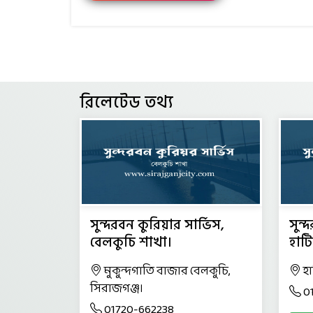
রিলেটেড তথ্য
সুন্দরবন কুরিয়ার সার্ভিস,
সুন্
বেলকুচি শাখা।
হাটি
মুকুন্দগাতি বাজার বেলকুচি,
হ
সিরাজগঞ্জ।
0
01720-662238