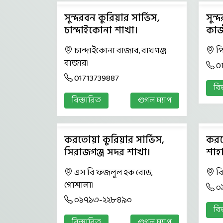
সুন্দরবন কুরিয়ার সার্ভিস,
সুন্
চান্দাইকোনা শাখা।
কাজ
চান্দাইকোনা বাজার, রায়গঞ্জ
প
বাজার।
0
01713739887
বি
বিস্তারিত
গুগল ম্যাপ
করতোয়া কুরিয়ার সার্ভিস,
করত
সিরাজগঞ্জ সদর শাখা।
শাহ
এস বি ফজলুল হক রোড,
ব
গোশালা।
০
০১৭১৩-২২৮৪৯০
বি
বিস্তারিত
গুগল ম্যাপ