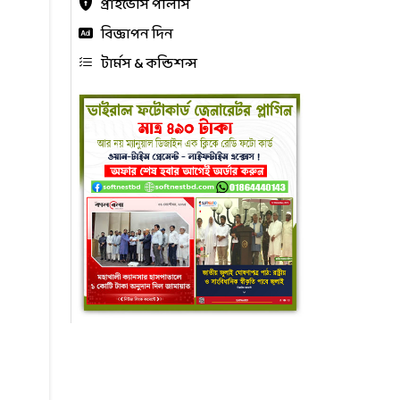
প্রাইভেসি পলিসি
বিজ্ঞাপন দিন
টার্মস & কন্ডিশন্স