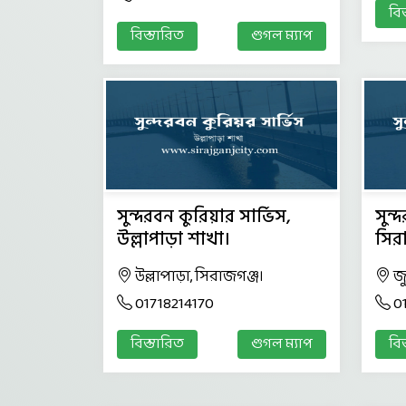
বি
বিস্তারিত
গুগল ম্যাপ
সুন্দরবন কুরিয়ার সার্ভিস,
সুন্
উল্লাপাড়া শাখা।
সির
উল্লাপাড়া, সিরাজগঞ্জ।
জ
01718214170
0
বিস্তারিত
গুগল ম্যাপ
বি