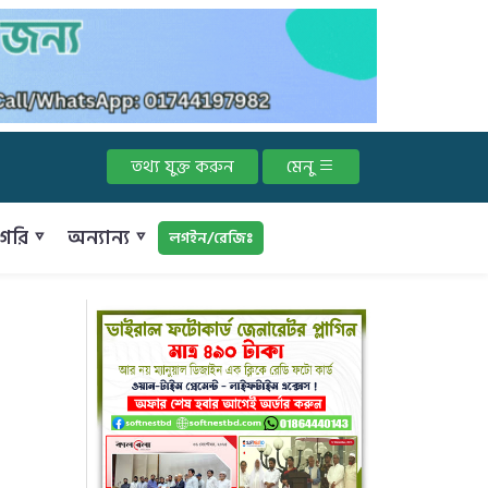
তথ্য যুক্ত করুন
মেনু
গরি ▿
অন্যান্য ▿
লগইন/রেজিঃ