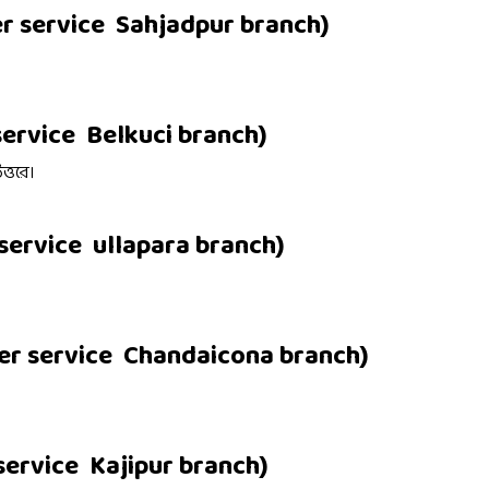
)
r service
Sahjadpur
branch
)
service
Belkuci
branch
্তরে।
)
service
ullapara
branch
)
er service
Chandaicona
branch
)
service
Kajipur
branch