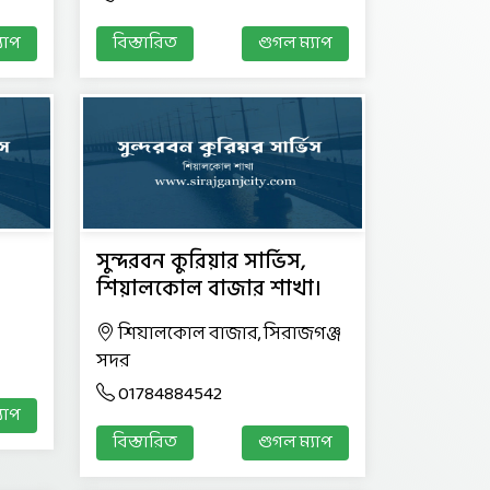
যাপ
বিস্তারিত
গুগল ম্যাপ
সুন্দরবন কুরিয়ার সার্ভিস,
শিয়ালকোল বাজার শাখা।
।
শিয়ালকোল বাজার, সিরাজগঞ্জ
সদর
01784884542
যাপ
বিস্তারিত
গুগল ম্যাপ