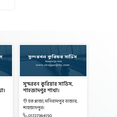
সুন্দরবন কুরিয়ার সার্ভিস,
খা।
শাহজাদপুর শাখা।
হক প্লাজা, মনিরামপুর বাজার,
শাহজাদপুর।
01727364150