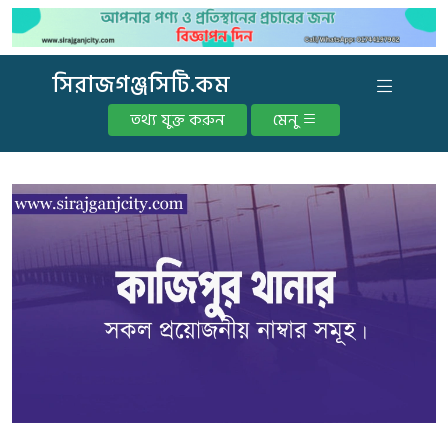
সিরাজগঞ্জসিটি.কম
তথ্য যুক্ত করুন
মেনু