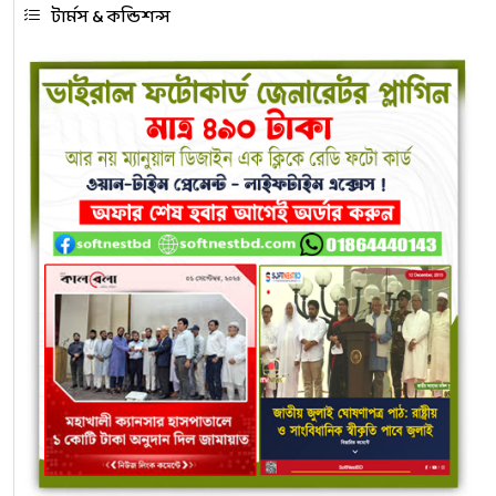
টার্মস & কন্ডিশন্স