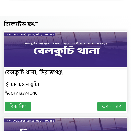
রিলেটেড তথ্য
বেলকুচি থানা, সিরাজগঞ্জ।
চালা, বেলকুচি।
01713374046
বিস্তারিত
গুগল ম্যাপ