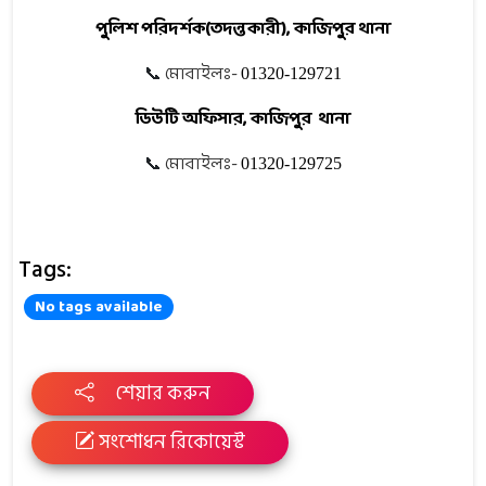
পুলিশ
পরিদর্শক(
তদন্তকারী),
কাজিপুর
থানা
মোবাইলঃ-
📞
01320-129721
ডিউটি
অফিসার,
কাজিপুর
থানা
মোবাইলঃ-
📞
01320-129725
Tags:
No tags available
শেয়ার করুন
সংশোধন রিকোয়েস্ট