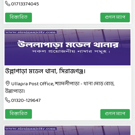
01713374045
বিস্তারিত
গুগল ম্যাপ
উল্লাপাড়া মডেল থানা, সিরাজগঞ্জ।
Ullapra Post Office, শ্যামলীপাড়া - থানা মোড় রোড,
উল্লাপাড়া।
01320-129647
বিস্তারিত
গুগল ম্যাপ