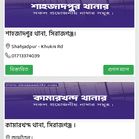
শাহজাদপুর থানা, সিরাজগঞ্জ।
Shahjadpur - Khukni Rd
01713374039
বিস্তারিত
গুগল ম্যাপ
কামারখন্দ থানা, সিরাজগঞ্জ ।
জামতৈল ।