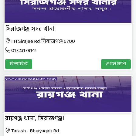
সিরাজগঞ্জ সদর থানা
I.H Sirajee Rd, সিরাজগঞ্জ 6700
01723179141
বিস্তারিত
গুগল ম্যাপ
রায়গঞ্জ থানা, সিরাজগঞ্জ।
Tarash - Bhuiyagati Rd