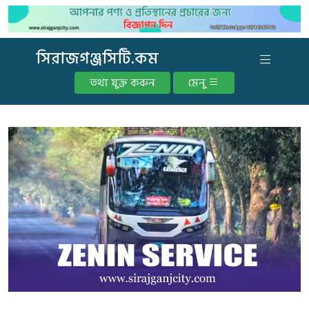
সিরাজগঞ্জসিটি.কম
তথ্য যুক্ত করুন
মেনু