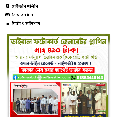
প্রাইভেসি পলিসি
বিজ্ঞাপন দিন
টার্মস & কন্ডিশন্স