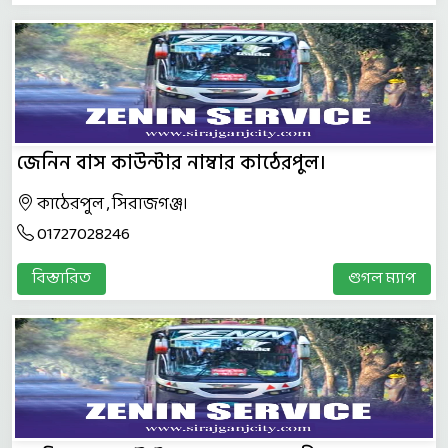
জেনিন বাস কাউন্টার নাম্বার কাঠেরপুল।
কাঠেরপুল , সিরাজগঞ্জ।
01727028246
বিস্তারিত
গুগল ম্যাপ