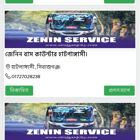
জেনিন বাস কাউন্টার হাটপাঙ্গাসী।
হাটপাঙ্গাসী , সিরাজগঞ্জ।
01727028238
বিস্তারিত
গুগল ম্যাপ