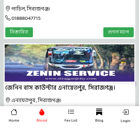
পাচিল, সিরাজগঞ্জ।
01888047715
বিস্তারিত
গুগল ম্যাপ
জেনিন বাস কাউন্টার এনায়েতপুর, সিরাজগঞ্জ।
এনায়েতপুর , সিরাজগঞ্জ।
01328310791
Home
Blood
Fev List
Blog
Login
বিস্তারিত
গুগল ম্যাপ