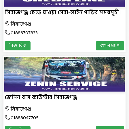
সিরাজগঞ্জ ছেড়ে যাওয়া সেবা-লাইন গাড়ির সময়সূচী।
সিরাজগঞ্জ
01886707833
বিস্তারিত
গুগল ম্যাপ
জেনিন বাস কাউন্টার সিরাজগঞ্জ
সিরাজগঞ্জ
01888047705