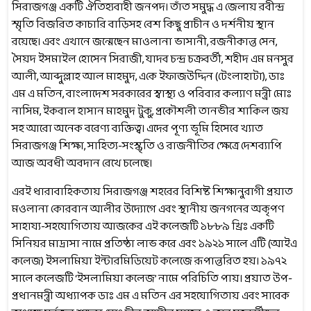
সিরাজগঞ্জ একটি ঐতিহ্যবাহী জনপদ। তাঁত সমুদ্ধ এ জেলায় রবীন্দ্র
স্মৃতি বিজরিত কাচারি বাড়িসহ বেশ কিছু প্রাচীন ও দর্শনীয় স্থান
রয়েছে। এবং এখানে জন্মেছেন মাওলানা ভাসানী, রজনীকান্ত সেন,
সৈয়দ ইসমাইল হোসেন সিরাজী, যাদব চন্দ্র চক্রবর্তী, শহীদ এম মনসুর
আলী, আব্দুল্লাহ আল মাহমুদ, এ‌কে ইফাজউ‌দ্দিন (‌টেংলাহাটা), ডাঃ
এম এ মতিন, বাংলাদেশ সরকারের স্বাস্থ্য ও পরিবার কল্যাণ মন্ত্রী মোঃ
নাসিম, ইকবাল হাসান মাহমুদ টুকু, প্রকৌশলী তানভীর শা‌কিল জয়
সহ আরো অনেক বরেণ্য ব্যক্তিত্ব। এদের পূণ্য ভূমি হিসেবে খ্যাত
সিরাজগঞ্জ শিক্ষা, সাহিত্য-সংস্কৃতি ও রাজনীতির ক্ষেত্রে দেশব্যাপি
আজ অবধী অবদান রেখে চলেছে।
এরই ধারাবাহিকতায় সিরাজগঞ্জ শহরের বিশিষ্ট শিক্ষানুরাগী প্রয়াত
মওলানা কোরবান আলীর উদ্যোগে এবং স্থানীয় জনগনের অকৃপণ
সাহায্য-সহযোগিতায় আজকের এই কলেজটি ১৮৮৯ খ্রিঃ একটি
সিনিয়র মাদ্রাসা নামে প্রতিষ্ঠা লাভ করে এবং ১৯২১ সালে এটি (আইএ
কলেজ) ইসলামিয়া ইন্টারমিডিয়েট কলেজে রূপান্তরিত হয়। ১৯৭২
সালে কলেজটি ‘ইসলামিয়া কলেজ’ নামে পরিচিতি পায়। প্রয়াত উপ-
প্রধানমন্ত্রী অধ্যাপক ডাঃ এম এ মতিন এর সহযোগিতায় এবং সাবেক