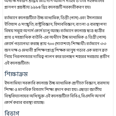
অধ্যক্ষ সর্বজন শ্রদ্ধেয় মোঃ দীন আমীন সাহেব ও তার সহকর্মীদের
প্রানপণ প্রচেষ্টায় ১৯৮৪ খ্রিঃ কলেজটি সরকারীকরণ হয়।
বর্তমানে কলেজটিতে উচ্চ মাধ্যমিক, ডিগ্রী (পাস) এবং ইসলামের
ইতিহাস ও সংস্কৃতি, রাষ্ট্রবিজ্ঞান, হিসাববিজ্ঞান, বাংলা ও ব্যবস্থাপনা
বিষয় সমূহে অনার্স কোর্স চালু আছে। বর্তমানে কলেজে ছাত্র-ছাত্রীর
প্রায় ৫ সহশ্রাধিক বাউবি-এর অধীনে উচ্চ মাধ্যমিক ও ডিগ্রী (পাস)
কোর্সে পড়ালেখা করছে প্রায় ৭০০ (সাতশত) শিক্ষার্থী। বর্তমানে ৩৩
জন দক্ষ ও মেধাবী প্রশিক্ষণপ্রাপ্ত শিক্ষক মানুষ গড়ার এক মহান ব্রত
নিয়ে নিরলসভাবে দায়িত্ব পালন করে চলেছেন শহরের সবচেয়ে প্রাচীন
এই কলেজটিতে।
শিক্ষাক্রম
ইসলামিয়া সরকারি কলেজে উচ্চ মাধ্যমিক শ্রেণীতে বিজ্ঞান, ব্যবসায়
শিক্ষা ও মানবিক বিভাগে শিক্ষা প্রদান করা হয়। এছাড়া জাতীয়
বিশ্ববিদ্যালয়ের অধিভুক্ত এই কলেজটিতে বিবিএ, বিএসসি অনার্স
কোর্স করার ব্যবস্থা রয়েছে।
বিভাগ