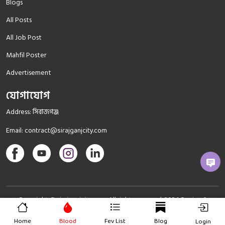
Blogs
All Posts
All Job Post
Mahfil Poster
Advertisement
যোগাযোগ
Address: সিরাজগঞ্জ
Email:
contract@sirajganjcity.com
Copyright © sirajganjcity.com All rights reserved. 2024
Design &
SoftNestBd
Devlope By
Home
Blood
Fev List
Blog
Login