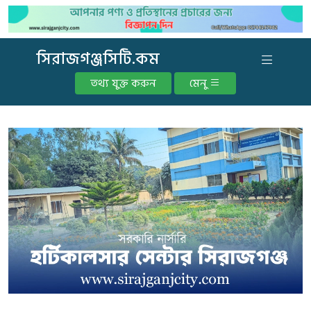
সিরাজগঞ্জসিটি.কম
তথ্য যুক্ত করুন
মেনু