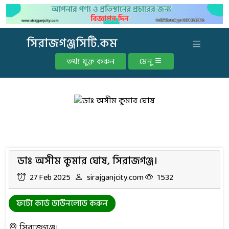
সিরাজগঞ্জসিটি.কম
তথ্য যুক্ত করুন
মেনু
ডাঃ অসীম কুমার ঘোষ, সিরাজগঞ্জ।
27 Feb 2025
sirajganjcity.com
1532
ফটো কার্ড ডাউনলোড করুন
সিরাজগঞ্জ।