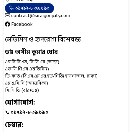
০১৭১২-৮৩৯৯৯০
contract@sirajgonjcity.com
Facebook
মেডিসিন ও হৃদরোগ বিশেষজ্ঞ
ডাঃ অসীম কুমার ঘোষ
এম.বি.বি.এস, বি.সি.এস (স্বাস্থ্য)
এফ.সি.পি.এস (মেডিসিন)
ডি-কার্ড (বি.এস.এম.এম.ইউ/পিজি হাসপাতাল, ঢাকা)
এম.এ.সি.পি (আমেরিকা)
সি.সি.ডি (বারডেম)
যোগাযোগ:
📞
০১৭১২-৮৩৯৯৯০
চেম্বার: