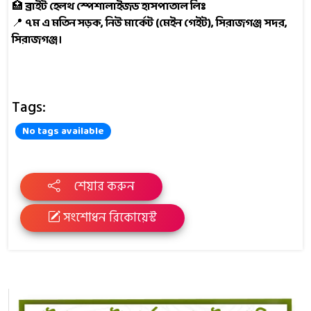
🏥
ব্রাইট হেলথ স্পেশালাইজড হাসপাতাল লিঃ
📍
৭ম এ মতিন সড়ক, নিউ মার্কেট (মেইন গেইট), সিরাজগঞ্জ সদর,
সিরাজগঞ্জ।
Tags:
No tags available
শেয়ার করুন
সংশোধন রিকোয়েস্ট