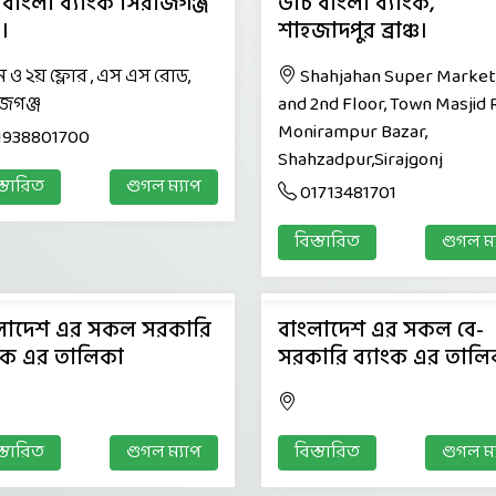
 বাংলা ব্যাংক সিরাজগঞ্জ
ডাচ বাংলা ব্যাংক,
চ।
শাহজাদপুর ব্রাঞ্চ।
ম ও ২য় ফ্লোর , এস এস রোড,
Shahjahan Super Market,
জগঞ্জ
and 2nd Floor, Town Masjid 
Monirampur Bazar,
1938801700
Shahzadpur,Sirajgonj
স্তারিত
গুগল ম্যাপ
01713481701
বিস্তারিত
গুগল ম্
লাদেশ এর সকল সরকারি
বাংলাদেশ এর সকল বে-
াংক এর তালিকা
সরকারি ব্যাংক এর তালি
স্তারিত
গুগল ম্যাপ
বিস্তারিত
গুগল ম্