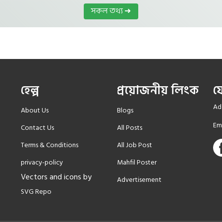
সকল তথ্য ➜
হেল্প
প্রয়োজনীয় লিংক
য
Add
About Us
Blogs
Em
Contact Us
All Posts
Terms & Conditions
All Job Post
privacy-policy
Mahfil Poster
Vectors and icons by
Advertisement
SVG Repo