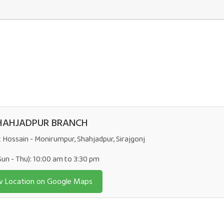
HAHJADPUR BRANCH
t Hossain - Monirumpur, Shahjadpur, Sirajgonj
Sun - Thu): 10:00 am to 3:30 pm
w Location on Google Maps