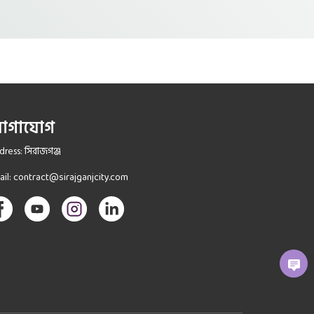
োগাযোগ
ress: সিরাজগঞ্জ
ail:
contract@sirajganjcity.com