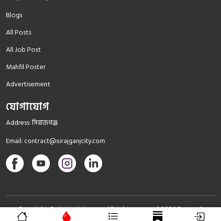
Blogs
All Posts
All Job Post
Mahfil Poster
Advertisement
যোগাযোগ
Address: সিরাজগঞ্জ
Email:
contract@sirajganjcity.com
Copyright © sirajganjcity.com All rights reserved. 2024
Design &
SoftNestBd
Devlope By