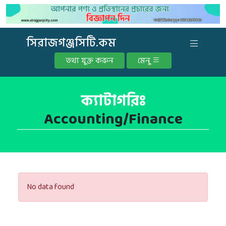
সিরাজগঞ্জসিটি.কম
তথ্য যুক্ত করুন
মেনু
ক্যাটাগরিঃ
Accounting/Finance
No data found