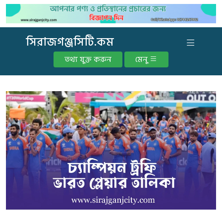
সিরাজগঞ্জসিটি.কম
তথ্য যুক্ত করুন
মেনু