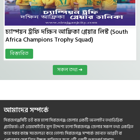
চ্যাম্পয়ন ট্রফি দক্ষিন আফ্রিকা প্লেয়ার লিস্ট (South
Africa Champions Trophy Squad)
বিস্তারিত
সকল তথ্য ➜
আমাদের সম্পর্কে
সিরাজগঞ্জসিটি ডট কম হলো সিরাজগঞ্জ জেলার একটি অনলাইন তথ্যভিত্তিক
প্ল্যাটফর্ম। এই ওয়েবসাইটের মূল উদ্দেশ্য হলো সিরাজগঞ্জ জেলার সকল তথ্য একত্রিত
করে সবার কাছে সহজলভ্য করে তোলা। সিরাজগঞ্জ সম্পর্কে জানতে আগ্রহী বা
এখানকার সেবা নিতে ইচ্ছুক ব্যক্তিদের জন্য এটি একটি গুরুত্বপূর্ণ মাধ্যম।