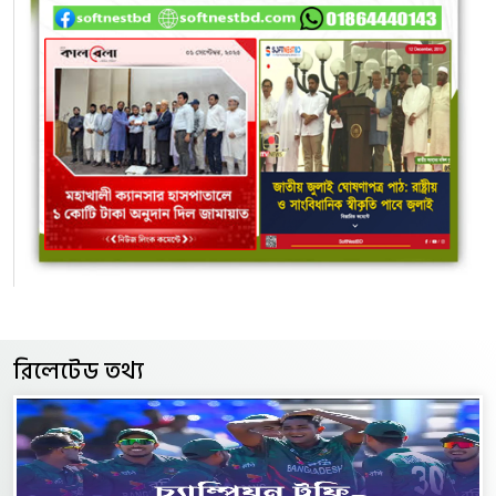
রিলেটেড তথ্য