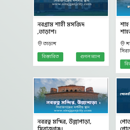
নবগ্রাম শাহী মসজিদ
শাহ
,তাড়াশ।
শাহ
তাড়াশ
শ
সিরা
বিস্তারিত
গুগল ম্যাপ
বি
নবরত্ন মন্দির, উল্লাপাড়া,
পোতা
সিরাজগঞ্জ।
পোত