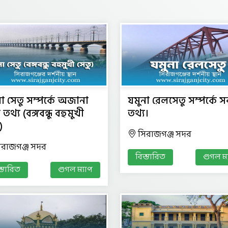
া সেতু সম্পর্কে অজানা
যমুনা রেলসেতু সম্পর্কে
 তথ্য (বঙ্গবন্ধু বহুমুখী
তথ্য।
)
সিরাজগঞ্জ সদর
িরাজগঞ্জ সদর
বিস্তারিত
গুগল ম্
স্তারিত
গুগল ম্যাপ