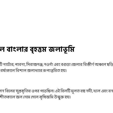
িল
বাংলার বৃহত্তম জলাভূমি
নাটোর, পাবনা, সিরাজগঞ্জ, নওগাঁ এবং বগুড়া জেলার বিস্তীর্ণ অঞ্চলে ছড়ি
বর্ষাকালে বিশাল জলাধারে রূপান্তরিত হয়।
চলন বিলের ভূপ্রকৃতির ওপর পড়েছিল। এই বিলটি মূলত বহু নদী, খাল এবং বন্
ং শীতকালে জল নেমে গেলে কৃষিজমি উন্মুক্ত হয়।