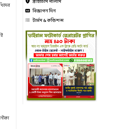
প্রাইভেসি পলিসি
াখিদের
বিজ্ঞাপন দিন
টার্মস & কন্ডিশন্স
এই
 নৌকা