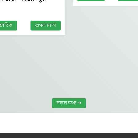
স্তারিত
গুগল ম্যাপ
সকল তথ্য ➜