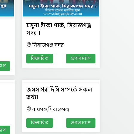
যমুনা ইকো পার্ক, সিরাজগঞ্জ
সদর ।
সিরাজগঞ্জ সদর
বিস্তারিত
গুগল ম্যাপ
যাপ
জয়সাগর দিঘি সম্পর্কে সকল
তথ্য।
রায়গঞ্জ,সিরাজগঞ্জ
বিস্তারিত
গুগল ম্যাপ
যাপ