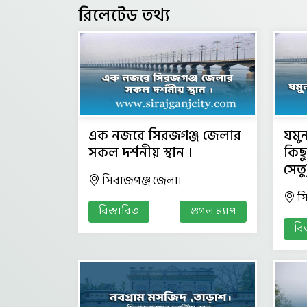
রিলেটেড তথ্য
এক নজরে সিরজগঞ্জ জেলার
যমুন
সকল দর্শনীয় স্থান ।
কিছু
সেতু
সিরাজগঞ্জ জেলা।
স
বিস্তারিত
গুগল ম্যাপ
বি