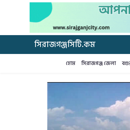
সিরাজগঞ্জসিটি.কম
হোম
সিরাজগঞ্জ জেলা
বগু