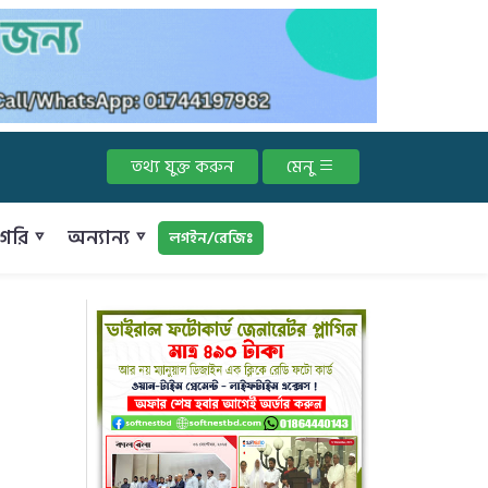
তথ্য যুক্ত করুন
মেনু
গরি ▿
অন্যান্য ▿
লগইন/রেজিঃ